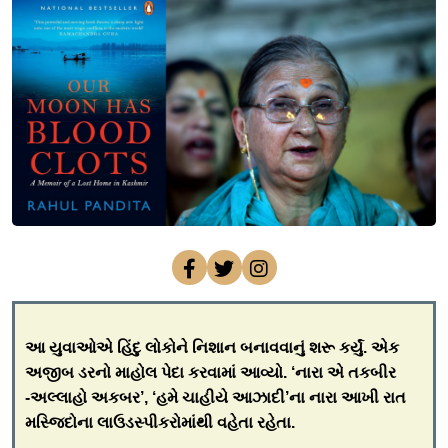
આ યુવાઓએ હિંદુ લોકોને નિશાન બનાવવાનું શરૂ કર્યું. એક
અજીબ ડરનો માહોલ પેદા કરવામાં આવ્યો. ‘નારા એ તકબીર
-અલ્લાહો અકબર’, ‘હમે ચાહીયે આઝાદી’ના નારા આખી રાત
મસ્જિદોના લાઉડસ્પીકરોમાંથી વહેતા રહેતા.