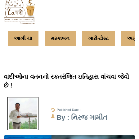
આખી ચા
મસ્કાબન
ખારી-ટોસ્ટ
અમૃતત
વાદીઓના વતનનો રક્તરંજિત ઇતિહાસ વાંચવા જેવો
છે !
Published Date :
By : નિરજ ગામીત