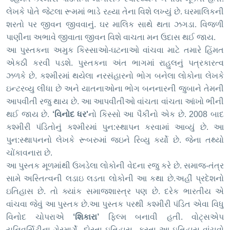
લેખકે પોતે જેટલા રૂમમાં ભાડે રહ્યા તેના વિશે લખ્યું છે. ઘરમાલિકની
શરતો પર જીવન જીવવાનું. ઘર માલિક સાથે થતા ઝગડા. વિજળી
પાણીના અભાવે જીવાતા જીવન વિશે વાચતા મન ઉદાસ થ
ઈ
જાય.
આ પુસ્તકના અમુક કિસ્સાઓ-ઘટનાઓ વાંચવા માટે તમારે હિંમત
એકઠી કરવી પડશે.
પુસ્તકના અંત ભાગમાં રાહુલનું પત્રકારત્વ
ઝળકે છે.
કશ્મીરમાં થયેલા નરસંહારનો ભોગ બનેલા લોકોના લેખકે
ઇન્ટરવ્યુ લીધા છે અને યાતનાઓના ભોગ બનનારની જુબાને તેમની
આપવીતી રજુ થાય છે.
આ આપવીતીઓ વાંચતા વાંચતા આંખો ભીની
થ
ઈ
જાય છે.
‘
વિનોદ ધર'
નો કિસ્સો આ પૈકીનો એક છે.
2008
બાદ
કશ્મીરી પંડિતોનું ક
શ્મીરમાં
પુન:સ્થાપન કરવામાં આવ્યું છે. આ
પુન:સ્થાપનનો લેખકે રૂબરુમાં જઇને રિવ્યુ કર્યો છે. જેના તથ્યો
ચોંકાવનારા છે.
આ પુસ્તક મૂળમાંથી ઉખડેલા લોકોની વેદના રજુ કરે છે. સમાજ-તંત્ર
સામે અસ્તિત્વની લડાઇ લડતા લોકોની આ કથા છે.અહીં પ્રદેશનો
ઇતિહાસ છે. તો ક્યાંક સમાજશાસ્ત્ર પણ છે. દરેક ભારતીય એ
વાંચવા જેવું આ પુસ્તક છે.આ પુસ્તક પરથી કશ્મીરી પંડિત એવા વિધુ
વિનોદ ચોપરાએ
‘
શિકારા
’
ફિલ્મ બનાવી હતી.
વોટ્સએપ
યુનિવર્સિટીના ગેરમાર્ગે દોરતા ઇતિહાસ કરતા આ ઇતિહાસ વાંચવો