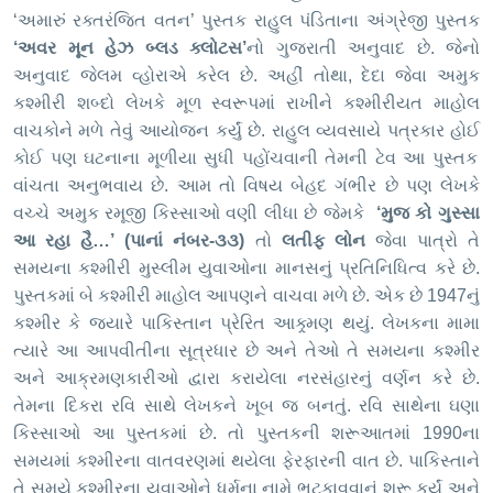
‘
અમારું રક્તરંજિત વતન
’
પુસ્તક રાહુલ પંડિતાના અંગ્રેજી પુસ્તક
‘
અવર મૂન હેઝ બ્લડ ક્લોટસ
’
નો ગુજરાતી અનુવાદ છે. જેનો
અનુવાદ જેલમ વ્હોરાએ કરેલ છે. અહીં તોથા, દેદા જેવા અમુક
કશ્મીરી શબ્દો લેખકે મૂળ સ્વરૂપમાં રાખીને કશ્મીરીયત માહોલ
વાચકોને મળે તેવું આયોજન કર્યું છે. રાહુલ વ્યવસાયે પત્રકાર હો
ઈ
કો
ઈ
પણ ઘટનાના મૂળીયા સુધી પહોંચવાની તેમની ટેવ આ પુસ્તક
વાંચતા અનુભવાય છે. આમ તો વિષય બેહદ ગંભીર છે પણ લેખકે
વચ્ચે અમુક રમૂજી કિસ્સાઓ વણી લીધા છે જેમકે
‘
મુજ કો ગુસ્સા
આ રહા હૈ…
’
(પાનાં નંબર-૩૩)
તો
લતીફ લોન
જેવા પાત્રો તે
સમયના કશ્મીરી મુસ્લીમ યુવાઓના માનસનું પ્રતિનિધિત્વ કરે છે.
પુસ્તકમાં બે કશ્મીરી માહોલ આપણને વાચવા મળે છે. એક છે
1947
નું
કશ્મીર કે જ્યારે પાકિસ્તાન પ્રેરિત આક્ર્મણ થયું. લેખકના મામા
ત્યારે આ આપવીતીના સૂત્રધાર છે અને તેઓ તે સમયના કશ્મીર
અને આક્રમણકારીઓ દ્વારા કરાયેલા નરસંહારનું વર્ણન કરે છે.
તેમના દિકરા રવિ સાથે લેખકને ખૂબ જ બનતું. રવિ સાથેના ઘણા
કિસ્સાઓ આ પુસ્તકમાં છે. તો પુસ્તકની શરૂઆતમાં
1990
ના
સમયમાં કશ્મીરના વાતવરણમાં થયેલા ફેરફારની વાત છે. પાકિસ્તાને
તે સમયે કશ્મીરના યુવાઓને ધર્મના નામે ભટકાવવાનું શરૂ કર્યું અને