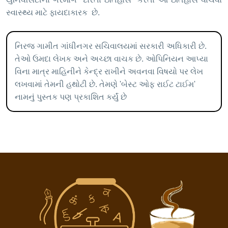
સ્વાસ્થ્ય માટે ફાયદાકારક છે.
નિરજ ગામીત ગાંધીનગર સચિવાલયમાં સરકારી અધિકારી છે.
તેઓ ઉમદા લેખક અને અચ્છા વાચક છે. ઓપિનિયન આપ્યા
વિના માત્ર માહિનીને કેન્દ્ર રાખીને અવનવા વિષયો પર લેખ
લખવામાં તેમની હથોટી છે. તેમણે 'બેસ્ટ ઓફ રાઈટ ટાઈમ'
નામનું પુસ્તક પણ પ્રકાશિત કર્યું છે