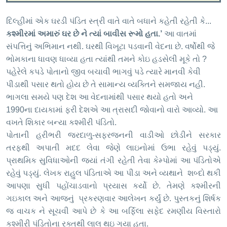
દિલ્હીમાં એક ઘરડી પંડિત સ્ત્રી વાતે વાતે બધાને કહેતી રહેતી કે...
કશ્મીરમાં અમારું ઘર છે ને ત્યાં બાવીસ રૂમો હતા.
’
આ વાતમાં
સંપત્તિનું અભિમાન નથી. ઘરથી વિખૂટા પડવાની વેદના છે. વર્ષોથી જે
ભોમકાના ધાવણ ધાવ્યા હતા ત્યાંથી તમને કોઇ હડસેલી મૂકે તો ?
પહેરેલે
કપડે
પોતાનો જીવ બચાવી ભાગવું પડે ત્યારે માનવી કેવી
પીડાથી પસાર થતો હોય છે તે સામાન્ય વ્યક્તિને સમજાય નહી.
ભાગલા સમયે પણ દેશ આ વેદનામાંથી પસાર થયો હતો અને
1990
ના દાયકામાં ફરી દેશએ આ ત્રાસદી જોવાનો વારો આવ્યો. આ
વખતે શિકાર બન્યા કશ્મીરી પંડિતો.
પોતાની હરીભરી જરદાળુ-સફરજનની વાડીઓ છોડીને સરકાર
તરફથી અપાતી મદદ લેવા જેણે લાઇનોમાં ઉભા રહેવું પડ્યું.
પ્રાથમિક સુવિધાઓની જ્યાં તંગી રહેતી તેવા કેમ્પોમાં આ પંડિતોએ
રહેવું પડ્યું. લેખક રાહુલ પંડિતાએ આ પીડા અને વ્યથાને શબ્દો થકી
આપણા સુધી પહોંચાડવાનો પ્રયાસ કર્યો છે. તેમણે કશ્મીરની
ગઇકાલ અને આજનું પ્રકરણવાર આલેખન કર્યું છે. પુસ્તકનું શિર્ષક
જ વાચક ને સૂચવી આપે છે કે આ બર્ફિલા સફેદ રમણીય વિસ્તારો
કશ્મીરી પંડિતોના રક્તથી લાલ થઇ ગયા હતા.