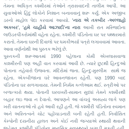
તેમના અધિકૃત કશ્મીરમાં તેઓને ત્રાસવાદની તાલીમ આપી.
આ
યુવાઓએ હિંદુ લોકોને નિશાન બનાવવાનું શરૂ કર્યું. એક અજીબ
ડરનો માહોલ પેદા કરવામાં આવ્યો.
‘
નારા એ તકબીર -અલ્લાહો
અકબર
’,
‘
હમે ચાહીયે આઝાદી
’
ના નારા
આખી રાત મસ્જિદોના
લાઉડસ્પીકરોમાંથી વહેતા રહેતા. કશ્મીરી પંડિતોના ઘર પર પથ્થરમારો
કરાતો.
તેમના ઘરની
દિ
વાલો પર ધમકીભર્યા પત્રો લગાવવામાં આવતા.
આવા વર્ણનોથી આ પુસ્તક ભરે
લું
છે.
પુસ્તકની શરૂઆત
માં
1990
પહેલાના કોમી એખલાસવાળા
કાશ્મીરની
પણ અહીં વાત કરવામાં આવી છે. ત્યારે છુટથી હિન્દુઓ
પોતાના તહેવારો ઉજવતા. મંદિરોમાં જતા. હિન્દુ-મુસ્લીમ સાથે જ
રહેતા. એકબીજાના ઘરે આવનજાવન રહેતી. પણ
1990
બાદ
પંડિતોના ઘર સળગાવાયા.
તેમની નિર્મમ કત્લેઆમ થ
ઈ
. સ્ત્રીઓ પર
બળાત્કારો થયા. પોતાની ઘરવખરી-સામાન સુધ્ધાં તેમને કશ્મીરથી
બહાર લઇ જવા ન દેવાતો. આપણને આ વાંચ
વું
અસહ્ય લાગે પણ
ખરી યાતનાઓ તો હવે આવી રહી હતી.
જે કશ્મીરી પંડિતોના સ્વમાન
અને અસ્તિત્વને ચોટ પહોંચાડનારી બની રહેતી હતી. નિર્વાસિત
કેમ્પોની દયનીય હાલત અને કો
ઈ
નવી જગ્યાએ સ્થાયી થવાની
જહેમત કશ્મીરી પંડિતોના માનસિક સ્વાસ્થ્યને બગાડી મૂકતી હતી.