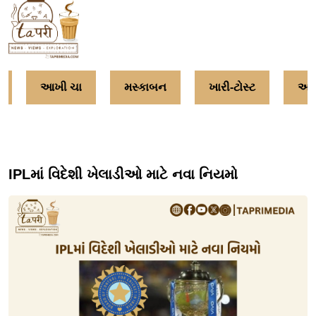
આખી ચા
મસ્કાબન
ખારી-ટોસ્ટ
અમૃત
IPLમાં વિદેશી ખેલાડીઓ માટે નવા નિયમો