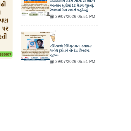
કોમનવેલ્થ ગેમ્સ 2026 માં ભારત
અત્યાર સુધીમાં 12 મેડલ જીત્યું,
ટેબલમાં 9મા સ્થાને પહોંચ્યું
29/07/2026 05:51 PM
રશિયાએ ટેલિગ્રામના સ્થાપક
પાવેલ દુરોવને વોન્ટેડ લિસ્ટમાં
મૂક્યા
29/07/2026 05:51 PM