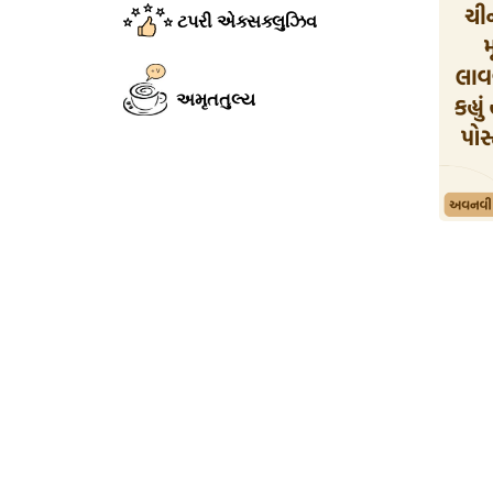
ટપરી એક્સક્લુઝિવ
અમૃતતુલ્ય