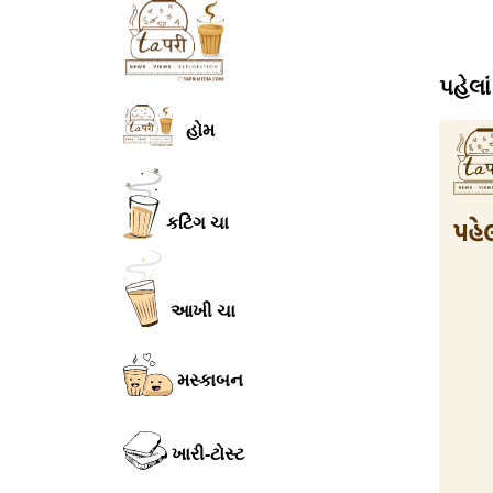
પહેલા
હોમ
કટિંગ ચા
આખી ચા
મસ્કાબન
ખારી-ટોસ્ટ