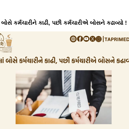
ં બોસે કર્મચારીને કાઢી, પછી કર્મચારીએ બોસને કઢાવ્યો !