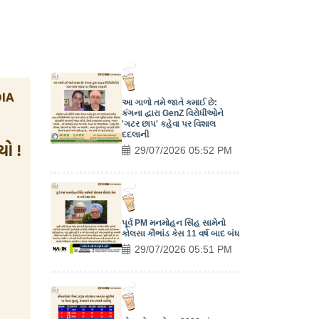
આ ગાળો તમે જાતે કમાઈ છે:
કંગના દ્વારા GenZ વિરોધીઓને
'ગટર છાપ' કહેવા પર વિશાલ
દદલાની
29/07/2026 05:52 PM
પૂર્વ PM મનમોહન સિંહ સામેનો
કોલસા કૌભાંડ કેસ 11 વર્ષ બાદ બંધ
29/07/2026 05:51 PM