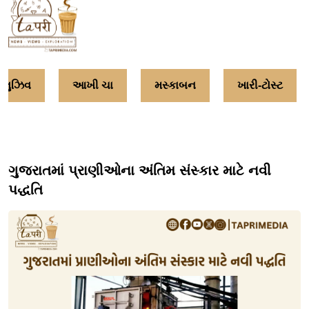
લુઝિવ
આખી ચા
મસ્કાબન
ખારી-ટોસ્ટ
ગુજરાતમાં પ્રાણીઓના અંતિમ સંસ્કાર માટે નવી
પદ્ધતિ