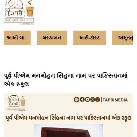
આખી ચા
મસ્કાબન
ખારી-ટોસ્ટ
અમૃતતુલ
પૂર્વ પીએમ મનમોહન સિંહના નામ પર પાકિસ્તાનમાં
એક સ્કૂલ