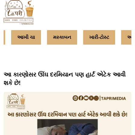
આખી ચા
મસ્કાબન
ખારી-ટોસ્ટ
અમૃ
આ કારણોસર ઊંઘ દરમિયાન પણ હાર્ટ એટેક આવી
શકે છે!