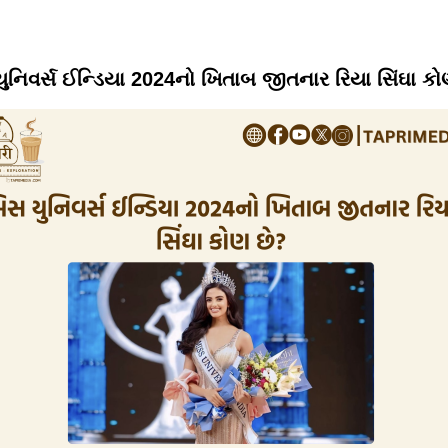
ુનિવર્સ ઈન્ડિયા 2024નો ખિતાબ જીતનાર રિયા સિંઘા કો