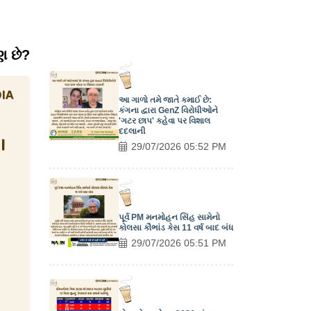
ણ છે?
આ ગાળો તમે જાતે કમાઈ છે:
કંગના દ્વારા GenZ વિરોધીઓને
'ગટર છાપ' કહેવા પર વિશાલ
દદલાની
29/07/2026 05:52 PM
પૂર્વ PM મનમોહન સિંહ સામેનો
કોલસા કૌભાંડ કેસ 11 વર્ષ બાદ બંધ
29/07/2026 05:51 PM