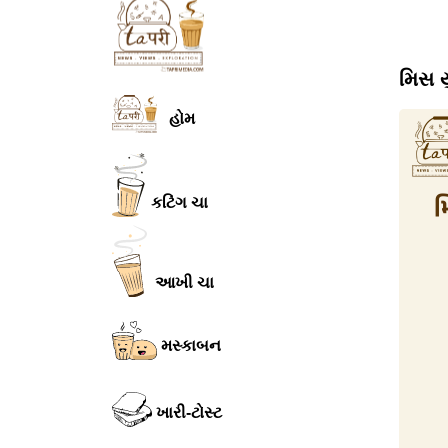
મિસ ય
હોમ
કટિંગ ચા
આખી ચા
મસ્કાબન
ખારી-ટોસ્ટ