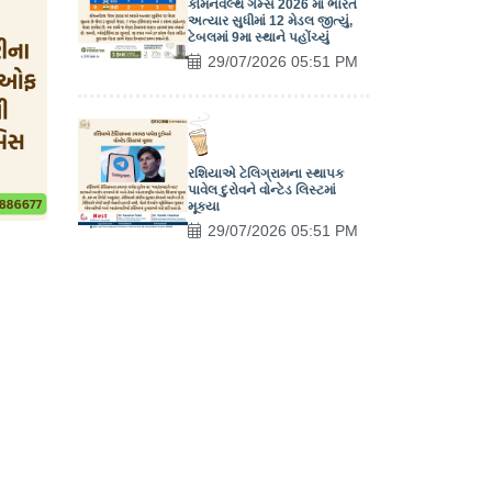
કોમનવેલ્થ ગેમ્સ 2026 માં ભારત
અત્યાર સુધીમાં 12 મેડલ જીત્યું,
ટેબલમાં 9મા સ્થાને પહોંચ્યું
29/07/2026 05:51 PM
રશિયાએ ટેલિગ્રામના સ્થાપક
પાવેલ દુરોવને વોન્ટેડ લિસ્ટમાં
મૂક્યા
29/07/2026 05:51 PM