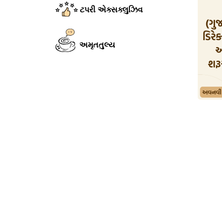
ટપરી એક્સક્લુઝિવ
અમૃતતુલ્ય