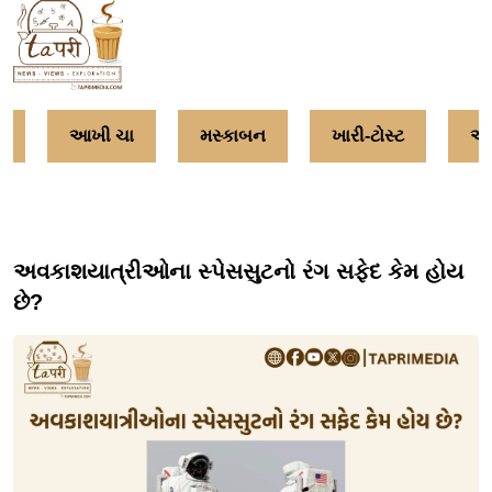
વ
આખી ચા
મસ્કાબન
ખારી-ટોસ્ટ
અમ
અવકાશયાત્રીઓના સ્પેસસુટનો રંગ સફેદ કેમ હોય
છે?