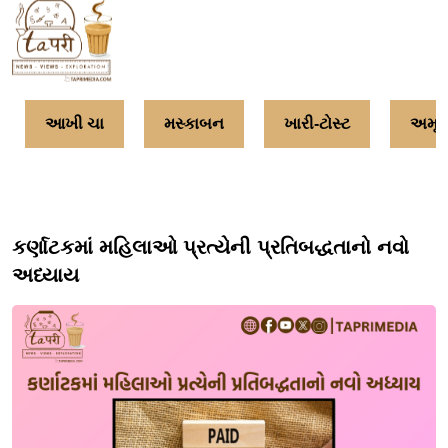
આખી ચા
મસ્કાબન
ખારી-ટોસ્ટ
અમૃત
કર્ણાટકમાં મહિલાઓ પ્રત્યેની પ્રતિબદ્ધતાનો નવો
અધ્યાય