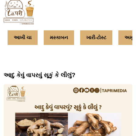
આખી ચા
મસ્કાબન
ખારી-ટોસ્ટ
અમૃત
આદુ કેવું વાપરવું સૂકું કે લીલું?