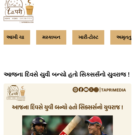
આખી ચા
મસ્કાબન
ખારી-ટોસ્ટ
અમૃતતુલ
આજના દિવસે યુવી બન્યો હતો સિક્સર્સનો યુવરાજ !