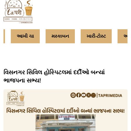
આખી ચા
મસ્કાબન
ખારી-ટોસ્ટ
અમૃ
વિસનગર સિવિલ હોસ્પિટલમાં દર્દીઓ બન્યાં
ભાજપના સભ્ય!