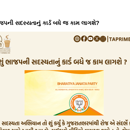
ાજપની સદસ્યતાનું કાર્ડ બધે જ કામ લાગશે?