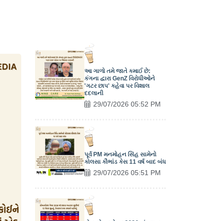
આ ગાળો તમે જાતે કમાઈ છે:
કંગના દ્વારા GenZ વિરોધીઓને
'ગટર છાપ' કહેવા પર વિશાલ
દદલાની
29/07/2026 05:52 PM
પૂર્વ PM મનમોહન સિંહ સામેનો
કોલસા કૌભાંડ કેસ 11 વર્ષ બાદ બંધ
29/07/2026 05:51 PM