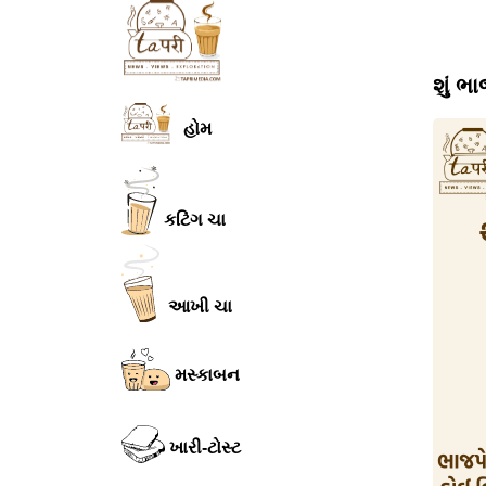
શું ભ
હોમ
કટિંગ ચા
આખી ચા
મસ્કાબન
ખારી-ટોસ્ટ