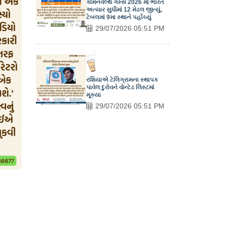
કોમનવેલ્થ ગેમ્સ 2026 માં ભારત
અત્યાર સુધીમાં 12 મેડલ જીત્યું,
ટેબલમાં 9મા સ્થાને પહોંચ્યું
29/07/2026 05:51 PM
રશિયાએ ટેલિગ્રામના સ્થાપક
પાવેલ દુરોવને વોન્ટેડ લિસ્ટમાં
મૂક્યા
29/07/2026 05:51 PM