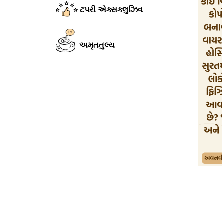
ટપરી એક્સક્લુઝિવ
અમૃતતુલ્ય