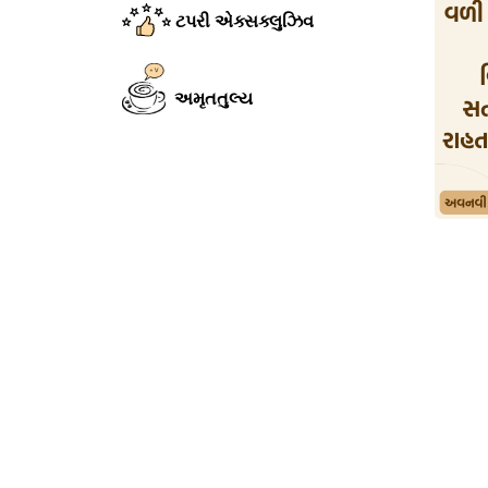
ટપરી એક્સક્લુઝિવ
અમૃતતુલ્ય