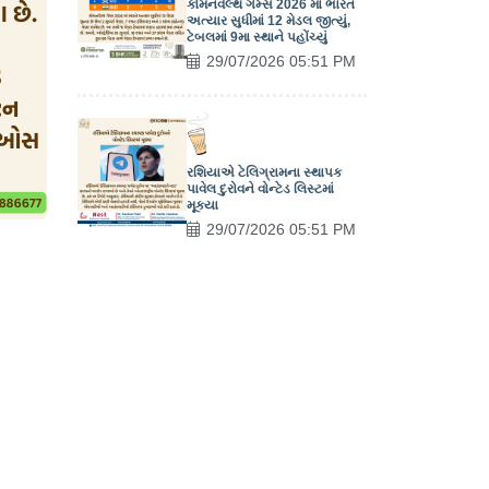
કોમનવેલ્થ ગેમ્સ 2026 માં ભારત
અત્યાર સુધીમાં 12 મેડલ જીત્યું,
ટેબલમાં 9મા સ્થાને પહોંચ્યું
29/07/2026 05:51 PM
રશિયાએ ટેલિગ્રામના સ્થાપક
પાવેલ દુરોવને વોન્ટેડ લિસ્ટમાં
મૂક્યા
29/07/2026 05:51 PM