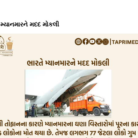
 મ્યાનમારને મદદ મોકલી