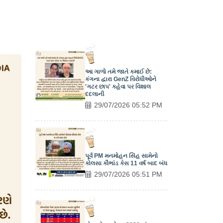
આ ગાળો તમે જાતે કમાઈ છે:
કંગના દ્વારા GenZ વિરોધીઓને
'ગટર છાપ' કહેવા પર વિશાલ
દદલાની
29/07/2026 05:52 PM
પૂર્વ PM મનમોહન સિંહ સામેનો
કોલસા કૌભાંડ કેસ 11 વર્ષ બાદ બંધ
29/07/2026 05:51 PM