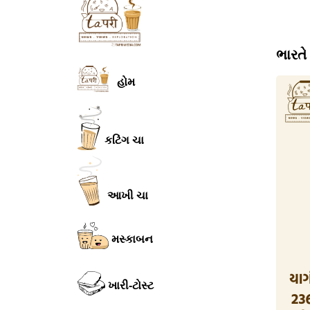
ભારતે
હોમ
કટિંગ ચા
આખી ચા
મસ્કાબન
ખારી-ટોસ્ટ