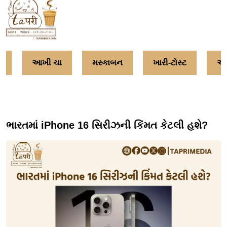
વ
આખી ચા
મસ્કાબન
ખારી-ટોસ્ટ
અમ
ભારતમાં iPhone 16 સિરીઝની કિંમત કેટલી હશે?