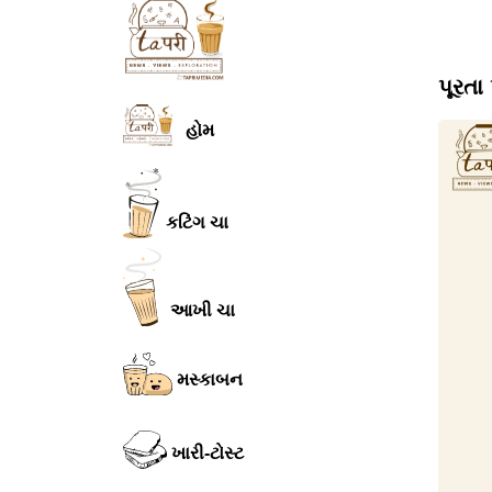
પૂરતા
હોમ
કટિંગ ચા
આખી ચા
મસ્કાબન
ખારી-ટોસ્ટ