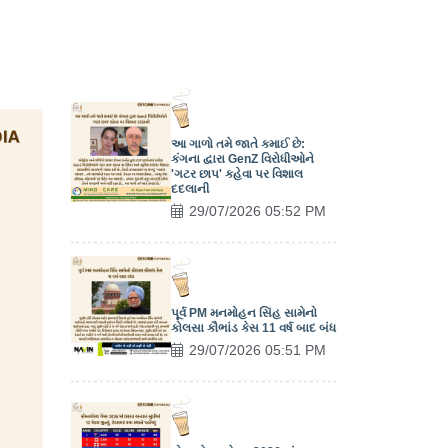
આ ગાળો તમે જાતે કમાઈ છે:
કંગના દ્વારા GenZ વિરોધીઓને
'ગટર છાપ' કહેવા પર વિશાલ
દદલાની
29/07/2026 05:52 PM
પૂર્વ PM મનમોહન સિંહ સામેનો
કોલસા કૌભાંડ કેસ 11 વર્ષ બાદ બંધ
29/07/2026 05:51 PM