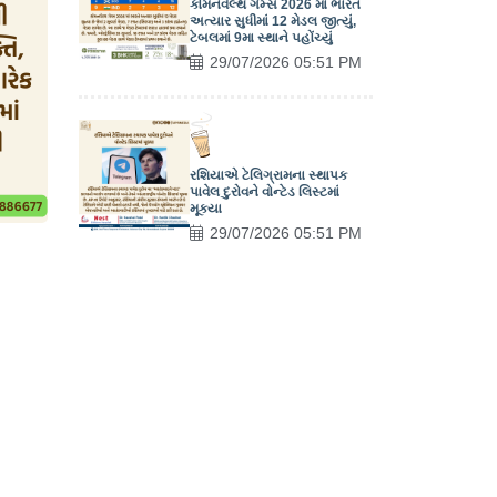
કોમનવેલ્થ ગેમ્સ 2026 માં ભારત
અત્યાર સુધીમાં 12 મેડલ જીત્યું,
ટેબલમાં 9મા સ્થાને પહોંચ્યું
29/07/2026 05:51 PM
રશિયાએ ટેલિગ્રામના સ્થાપક
પાવેલ દુરોવને વોન્ટેડ લિસ્ટમાં
મૂક્યા
29/07/2026 05:51 PM