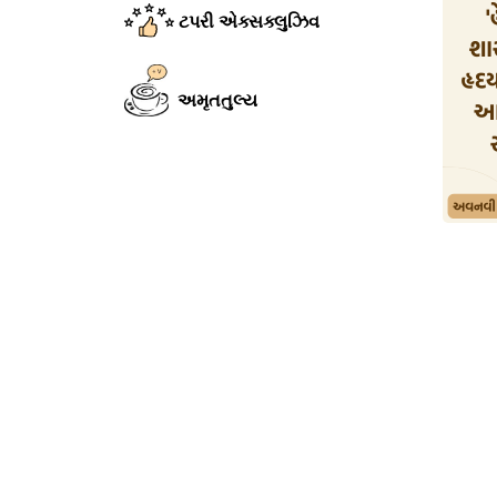
ટપરી એક્સક્લુઝિવ
અમૃતતુલ્ય