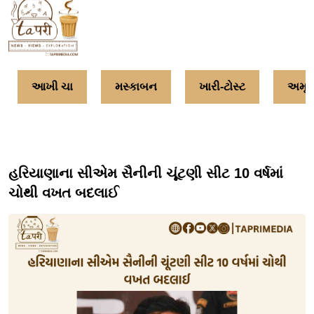
આખી ચા
મસ્કાબન
ખારી-ટોસ્ટ
અમૃત
હરિયાણાના સીએમ સૈનીની ચૂંટણી સીટ 10 વર્ષમાં
ચોથી વખત બદલાઈ