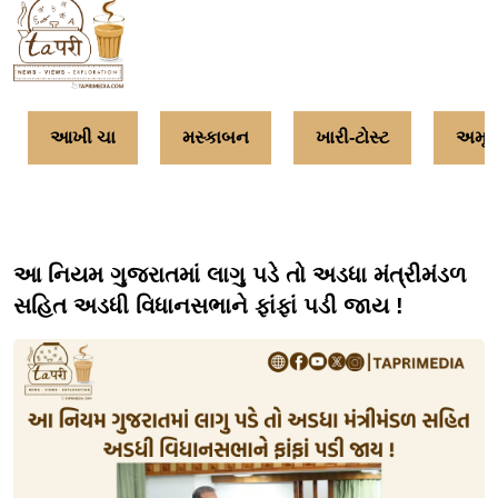
આખી ચા
મસ્કાબન
ખારી-ટોસ્ટ
અમૃતત
આ નિયમ ગુજરાતમાં લાગુ પડે તો અડધા મંત્રીમંડળ
સહિત અડધી વિધાનસભાને ફાંફાં પડી જાય !