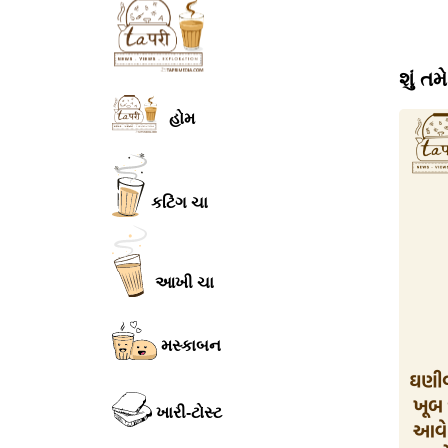
શું ત
હોમ
કટિંગ ચા
આખી ચા
મસ્કાબન
ખારી-ટોસ્ટ