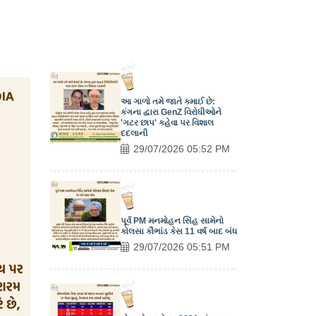
આ ગાળો તમે જાતે કમાઈ છે:
કંગના દ્વારા GenZ વિરોધીઓને
'ગટર છાપ' કહેવા પર વિશાલ
દદલાની
29/07/2026 05:52 PM
પૂર્વ PM મનમોહન સિંહ સામેનો
કોલસા કૌભાંડ કેસ 11 વર્ષ બાદ બંધ
29/07/2026 05:51 PM