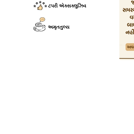
ટપરી એક્સક્લુઝિવ
અમૃતતુલ્ય