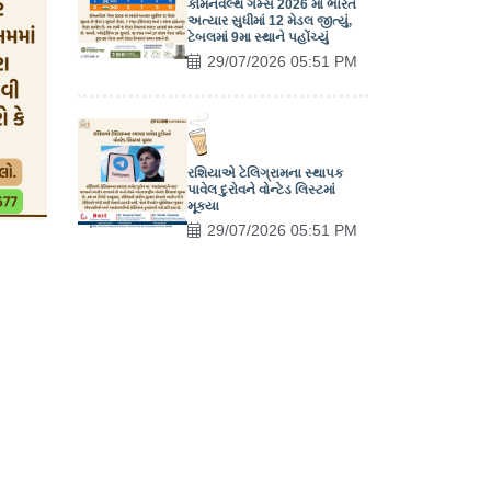
કોમનવેલ્થ ગેમ્સ 2026 માં ભારત
અત્યાર સુધીમાં 12 મેડલ જીત્યું,
ટેબલમાં 9મા સ્થાને પહોંચ્યું
29/07/2026 05:51 PM
રશિયાએ ટેલિગ્રામના સ્થાપક
પાવેલ દુરોવને વોન્ટેડ લિસ્ટમાં
મૂક્યા
29/07/2026 05:51 PM