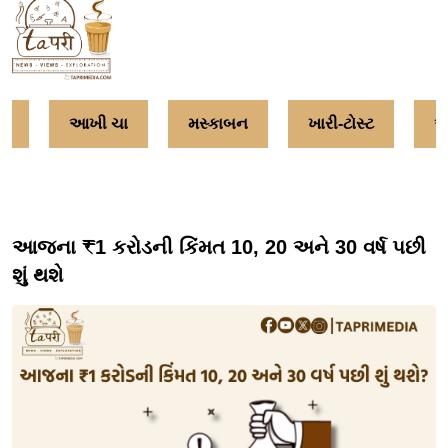
વ
આખી ચા
મસ્કાબન
ખારી-ટોસ્ટ
અમ
આજના ₹1 કરોડની કિંમત 10, 20 અને 30 વર્ષ પછી
શું થશે