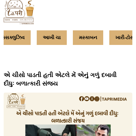
ક્સક્લુઝિવ
આખી ચા
મસ્કાબન
ખારી-ટોસ્ટ
એ ચીસો પાડતી હતી એટલે મેં એનું ગળું દબાવી
દીધુઃ બળાત્કારી સંજય