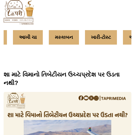
આખી ચા
મસ્કાબન
ખારી-ટોસ્ટ
અમૃ
શા માટે વિમાનો તિબેટીયન ઉચ્ચપ્રદેશ પર ઉડતા
નથી?