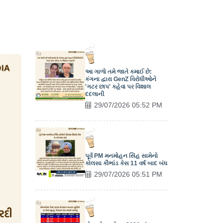
આ ગાળો તમે જાતે કમાઈ છે:
કંગના દ્વારા GenZ વિરોધીઓને
'ગટર છાપ' કહેવા પર વિશાલ
દદલાની
29/07/2026 05:52 PM
પૂર્વ PM મનમોહન સિંહ સામેનો
કોલસા કૌભાંડ કેસ 11 વર્ષ બાદ બંધ
29/07/2026 05:51 PM