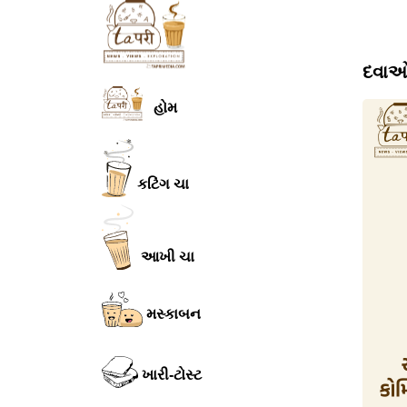
દવાઓ
હોમ
કટિંગ ચા
આખી ચા
મસ્કાબન
ખારી-ટોસ્ટ