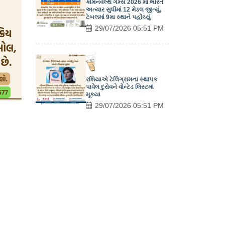
કોમનવેલ્થ ગેમ્સ 2026 માં ભારત
અત્યાર સુધીમાં 12 મેડલ જીત્યું,
ટેબલમાં 9મા સ્થાને પહોંચ્યું
29/07/2026 05:51 PM
રશિયાએ ટેલિગ્રામના સ્થાપક
પાવેલ દુરોવને વોન્ટેડ લિસ્ટમાં
મૂક્યા
29/07/2026 05:51 PM