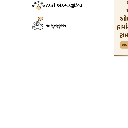
ટપરી એક્સક્લુઝિવ
અમૃતતુલ્ય