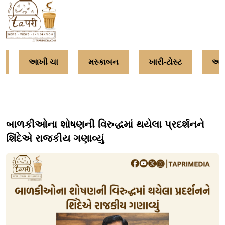
આખી ચા
મસ્કાબન
ખારી-ટોસ્ટ
અમૃત
બાળકીઓના શોષણની વિરુદ્ધમાં થયેલા પ્રદર્શનને
શિંદેએ રાજકીય ગણાવ્યું