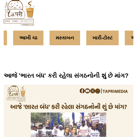
આખી ચા
મસ્કાબન
ખારી-ટોસ્ટ
અમૃ
આજે 'ભારત બંધ' કરી રહેલા સંગઠનોની શું છે માંગ?