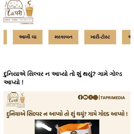
વ
આખી ચા
મસ્કાબન
ખારી-ટોસ્ટ
અમ
દુનિયાએ સિલ્વર ન આપ્યો તો શું થયું? ગામે ગોલ્ડ
આપ્યો !