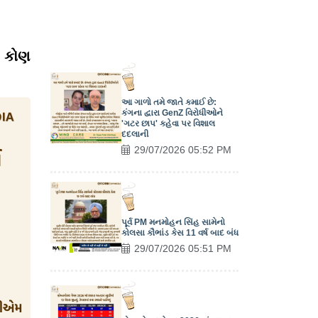
ા કોણ
આ ગાળો તમે જાતે કમાઈ છે:
કંગના દ્વારા GenZ વિરોધીઓને
'ગટર છાપ' કહેવા પર વિશાલ
દદલાની
29/07/2026 05:52 PM
પૂર્વ PM મનમોહન સિંહ સામેનો
કોલસા કૌભાંડ કેસ 11 વર્ષ બાદ બંધ
29/07/2026 05:51 PM