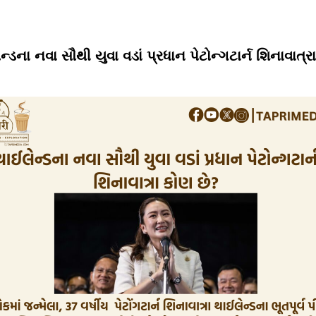
ન્ડના નવા સૌથી યુવા વડાં પ્રધાન પેટોન્ગટાર્ન શિનાવાત્ર