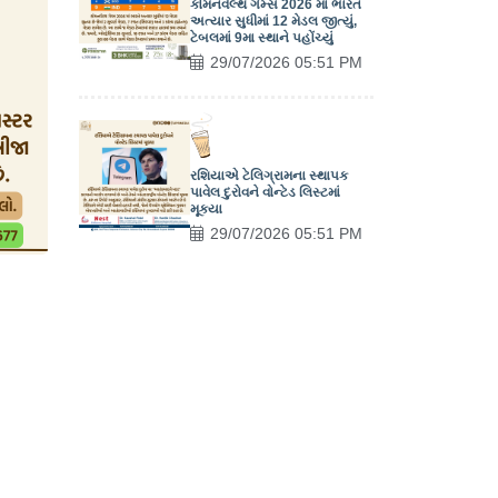
કોમનવેલ્થ ગેમ્સ 2026 માં ભારત
અત્યાર સુધીમાં 12 મેડલ જીત્યું,
ટેબલમાં 9મા સ્થાને પહોંચ્યું
29/07/2026 05:51 PM
રશિયાએ ટેલિગ્રામના સ્થાપક
પાવેલ દુરોવને વોન્ટેડ લિસ્ટમાં
મૂક્યા
29/07/2026 05:51 PM