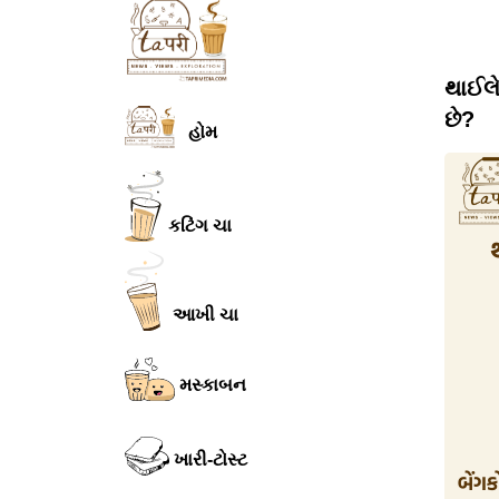
થાઈલે
છે?
હોમ
કટિંગ ચા
આખી ચા
મસ્કાબન
ખારી-ટોસ્ટ