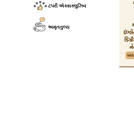
ટપરી એક્સક્લુઝિવ
અમૃતતુલ્ય