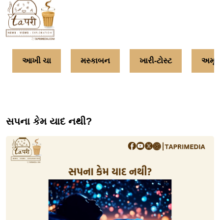
આખી ચા
મસ્કાબન
ખારી-ટોસ્ટ
અમૃતત
સપના કેમ યાદ નથી?