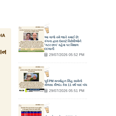
આ ગાળો તમે જાતે કમાઈ છે:
કંગના દ્વારા GenZ વિરોધીઓને
'ગટર છાપ' કહેવા પર વિશાલ
દદલાની
29/07/2026 05:52 PM
પૂર્વ PM મનમોહન સિંહ સામેનો
કોલસા કૌભાંડ કેસ 11 વર્ષ બાદ બંધ
29/07/2026 05:51 PM