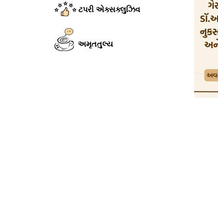
ટપરી એક્સક્લુઝિવ
અમૃતતુલ્ય