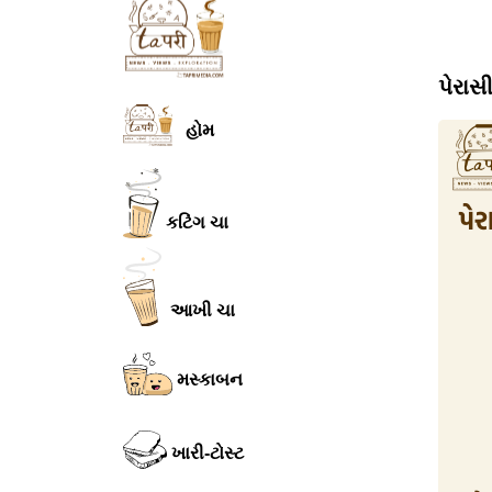
પેરાસ
હોમ
કટિંગ ચા
આખી ચા
મસ્કાબન
ખારી-ટોસ્ટ