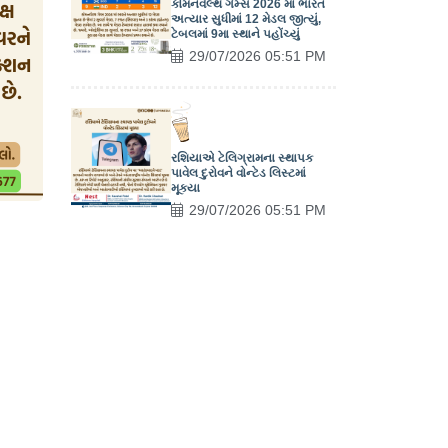
કોમનવેલ્થ ગેમ્સ 2026 માં ભારત
અત્યાર સુધીમાં 12 મેડલ જીત્યું,
ટેબલમાં 9મા સ્થાને પહોંચ્યું
29/07/2026 05:51 PM
રશિયાએ ટેલિગ્રામના સ્થાપક
પાવેલ દુરોવને વોન્ટેડ લિસ્ટમાં
મૂક્યા
29/07/2026 05:51 PM