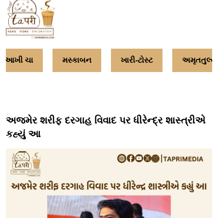
આખી ચા
મસ્કાબન
ખારી-ટોસ્ટ
અમૃતતુલ્ય
અજમેર શરીફ દરગાહ વિવાદ પર ધીરેન્દ્ર શાસ્ત્રીએ
કહ્યું આ