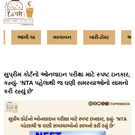
આખી ચા
મસ્કાબન
ખારી-ટોસ્ટ
અમૃત
સુપ્રીમ કોર્ટનો ઓનલાઇન પરીક્ષા માટે સ્પષ્ટ ઇનકાર,
કહ્યું- ‘NTA પહેલાથી જ ઘણી સમસ્યાઓનો સામનો
કરી રહ્યું છે’