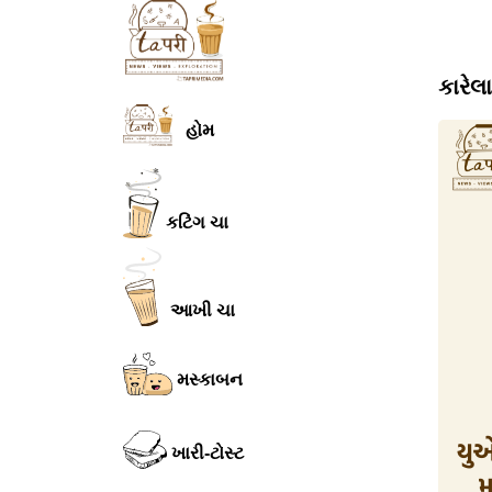
કારેલ
હોમ
કટિંગ ચા
આખી ચા
મસ્કાબન
ખારી-ટોસ્ટ