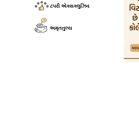
ટપરી એક્સક્લુઝિવ
અમૃતતુલ્ય