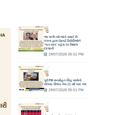
આ ગાળો તમે જાતે કમાઈ છે:
કંગના દ્વારા GenZ વિરોધીઓને
'ગટર છાપ' કહેવા પર વિશાલ
દદલાની
29/07/2026 05:52 PM
પૂર્વ PM મનમોહન સિંહ સામેનો
કોલસા કૌભાંડ કેસ 11 વર્ષ બાદ બંધ
29/07/2026 05:51 PM