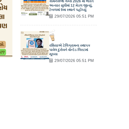
કોમનવેલ્થ ગેમ્સ 2026 માં ભારત
અત્યાર સુધીમાં 12 મેડલ જીત્યું,
ટેબલમાં 9મા સ્થાને પહોંચ્યું
29/07/2026 05:51 PM
રશિયાએ ટેલિગ્રામના સ્થાપક
પાવેલ દુરોવને વોન્ટેડ લિસ્ટમાં
મૂક્યા
29/07/2026 05:51 PM