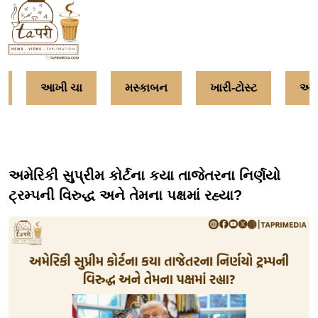
આખી ચા
મસ્કાબન
ખારી-ટોસ્ટ
અમૃત
અમેરિકી સુપ્રીમ કોર્ટના કયા તાજેતરના નિર્ણયો
ટ્રમ્પની વિરુદ્ધ અને તેમના પક્ષમાં રહ્યા?